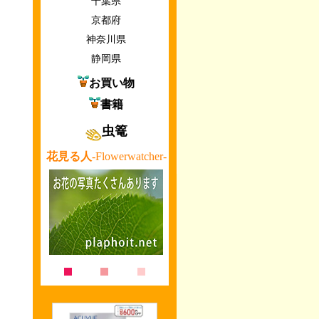
千葉県
京都府
神奈川県
静岡県
お買い物
書籍
虫篭
花見る人
-Flowerwatcher-