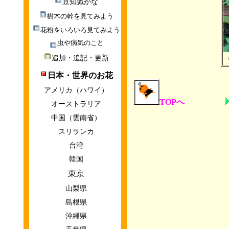
豆知識かな
樹木の幹を見てみよう
花粉をいろいろ見てみよう
虫や病気のこと
追加・追記・更新
日本・世界のお花
アメリカ（ハワイ）
TOPへ
オーストラリア
中国（雲南省）
スリランカ
台湾
韓国
東京
山梨県
島根県
沖縄県