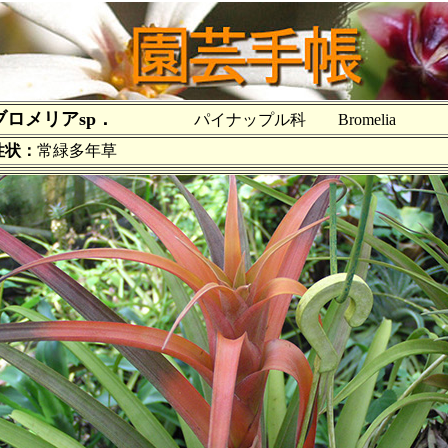
ブロメリアsp．
パイナップル科 Bromelia
性状：
常緑多年草