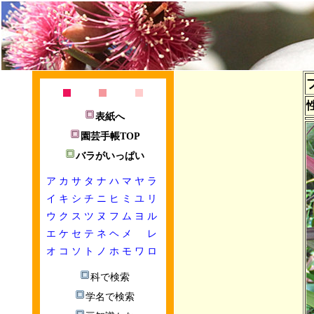
表紙へ
園芸手帳TOP
バラがいっぱい
ア
カ
サ
タ
ナ
ハ
マ
ヤ
ラ
イ
キ
シ
チ
ニ
ヒ
ミ
ユ
リ
ウ
ク
ス
ツ
ヌ
フ
ム
ヨ
ル
エ
ケ
セ
テ
ネ
ヘ
メ
レ
オ
コ
ソ
ト
ノ
ホ
モ
ワ
ロ
科で検索
学名で検索