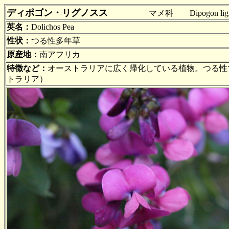
ディポゴン・リグノスス
マメ科 Dipogon ligno
英名：
Dolichos Pea
性状：
つる性多年草
原産地：
南アフリカ
特徴など：
オーストラリアに広く帰化している植物。つる性
トラリア）